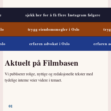
sjekk her for å få flere Instagram følgere
trygg eiendomsmegler i Oslo
trygg 
o
erfaren advokat i Oslo
erfaren adv
Aktuelt på
Filmbasen
Vi publiserer rolige, nyttige og redaksjonelle tekster med
tydelige interne veier videre i temaet.
0
1